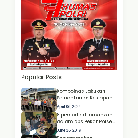
Popular Posts
Kompolnas Lakukan
Pemantauan Kesiapan
Operasi Ketupat 2024 di
April 06, 2024
Polda Jatim Bersama
8 pemuda di amankan
Kapolri dan Menteri
dalam ops Pekat Polsek
Perhubungan
Jongkong
June 26, 2019