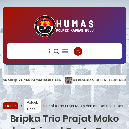
ntah Desa
MERIAHKAN HUT RI KE-81 BERTEMA “BERDAULAT, ADI
Polsek
Home
Bripka Trio Prajat Moko dan Brigpol Septa Dave Kurniawan Gencar Cegah Karhutla di Wilkum Polsek Badau
Badau
Bripka Trio Prajat Moko