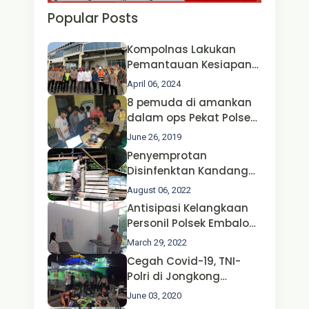
Popular Posts
Kompolnas Lakukan
Pemantauan Kesiapan
Operasi Ketupat 2024 di
April 06, 2024
Polda Jatim Bersama
8 pemuda di amankan
Kapolri dan Menteri
dalam ops Pekat Polsek
Perhubungan
Jongkong
June 26, 2019
Penyemprotan
Disinfenktan Kandang
Ternak Kambing warga
August 06, 2022
Oleh Satgas Ops Aman
Antisipasi Kelangkaan
Nusa II Polda Kalbar*
Personil Polsek Embaloh
Hulu Gencar Lakukan
March 29, 2022
Pengecekan Oksigen
Cegah Covid-19, TNI-
Polri di Jongkong
Himbau Masyarakat
June 03, 2020
Jangan Kumpul Hinga