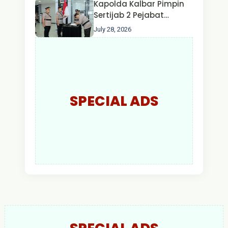
Kapolda Kalbar Pimpin
Larut Malam.
Sertijab 2 Pejabat
Utama dan 7 Kapolres,
July 28, 2026
AKBP Wisnu Perdana
Putra Resmi Jabat
Kapolres Kapuas Hulu
SPECIAL ADS