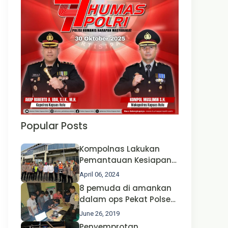
Popular Posts
Kompolnas Lakukan
Pemantauan Kesiapan
Operasi Ketupat 2024 di
April 06, 2024
Polda Jatim Bersama
8 pemuda di amankan
Kapolri dan Menteri
dalam ops Pekat Polsek
Perhubungan
Jongkong
June 26, 2019
Penyemprotan