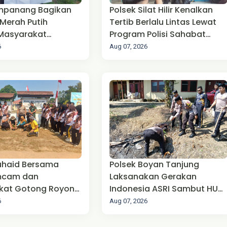
Empanang Bagikan
Polsek Silat Hilir Kenalkan
Merah Putih
Tertib Berlalu Lintas Lewat
Masyarakat
Program Polisi Sahabat
san Sambut HUT ke-
Anak di PAUD Tunas Bangsa
6
Aug 07, 2026
dekaan RI
uhaid Bersama
Polsek Boyan Tanjung
mcam dan
Laksanakan Gerakan
kat Gotong Royong
Indonesia ASRI Sambut HUT
k Lapangan
Kemerdekaan RI Ke-81
6
Aug 07, 2026
 HUT Kemerdekaan