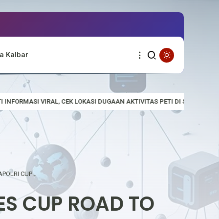
a Kalbar
I DUGAAN AKTIVITAS PETI DI SUNGAI EMPALAK
Polsek Empanang 
TOURNAMENT MOBILE LEGEND KAPOLRES CUP ROAD TO KAPOLRI CUP RESMI BERAKHIR, BERLANGSUNG MERIAH DAN KONDUSIF
ES CUP ROAD TO