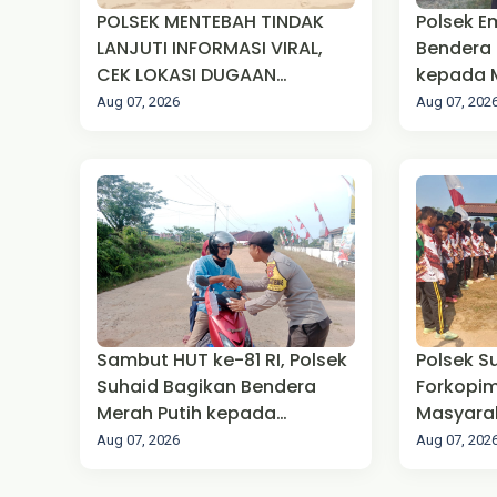
POLSEK MENTEBAH TINDAK
Polsek 
LANJUTI INFORMASI VIRAL,
Bendera 
CEK LOKASI DUGAAN
kepada 
AKTIVITAS PETI DI SUNGAI
Perbata
Aug 07, 2026
Aug 07, 202
EMPALAK
81 Kemer
Sambut HUT ke-81 RI, Polsek
Polsek S
Suhaid Bagikan Bendera
Forkopi
Merah Putih kepada
Masyara
Masyarakat
Percanti
Aug 07, 2026
Aug 07, 202
Upacara
RI ke-81