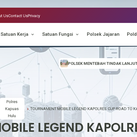
t Us
Contact Us
Privacy
Satuan Kerja
Satuan Fungsi
Polsek Jajaran
Pold
POLSEK MENTEBAH TINDAK LANJUTI INFORMASI VIRAL, CEK LOKAS
Polres
Kapuas
Hulu
BILE LEGEND KAPOLR