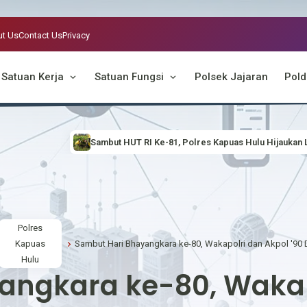
t Us
Contact Us
Privacy
Satuan Kerja
Satuan Fungsi
Polsek Jajaran
Pold
T RI Ke-81, Polres Kapuas Hulu Hijaukan Lingkungan Lewat Gerakan "Ind
Polres
Kapuas
Hulu
angkara ke-80, Wakapo