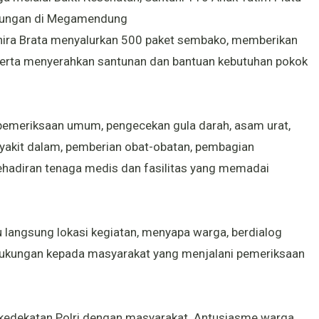
ngkungan di Megamendung
0 Dhira Brata menyalurkan 500 paket sembako, memberikan
serta menyerahkan santunan dan bantuan kebutuhan pokok
pemeriksaan umum, pengecekan gula darah, asam urat,
enyakit dalam, pemberian obat-obatan, pembagian
Kehadiran tenaga medis dan fasilitas yang memadai
 langsung lokasi kegiatan, menyapa warga, berdialog
ukungan kepada masyarakat yang menjalani pemeriksaan
 kedekatan Polri dengan masyarakat. Antusiasme warga