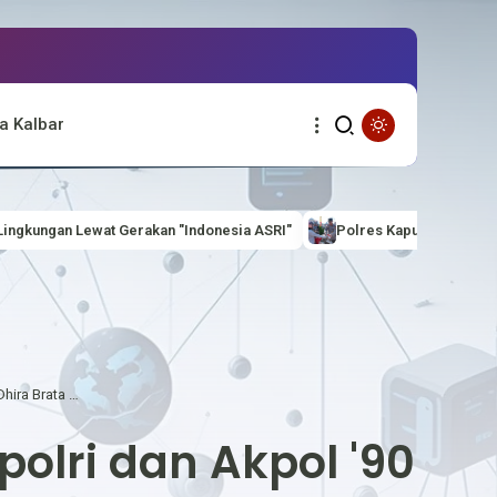
a Kalbar
onesia ASRI"
Polres Kapuas Hulu Bagikan 100 Bendera Merah Putih
Sambut Hari Bhayangkara ke-80, Wakapolri dan Akpol '90 Dhira Brata Gelar Bakti Sosial dan Kesehatan di Bogor
lri dan Akpol '90