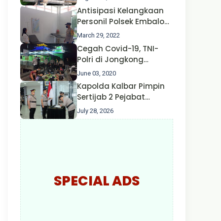
Oleh Satgas Ops Aman
Antisipasi Kelangkaan
Nusa II Polda Kalbar*
Personil Polsek Embaloh
Hulu Gencar Lakukan
March 29, 2022
Pengecekan Oksigen
Cegah Covid-19, TNI-
Polri di Jongkong
Himbau Masyarakat
June 03, 2020
Jangan Kumpul Hinga
Kapolda Kalbar Pimpin
Larut Malam.
Sertijab 2 Pejabat
Utama dan 7 Kapolres,
July 28, 2026
AKBP Wisnu Perdana
Putra Resmi Jabat
Kapolres Kapuas Hulu
SPECIAL ADS