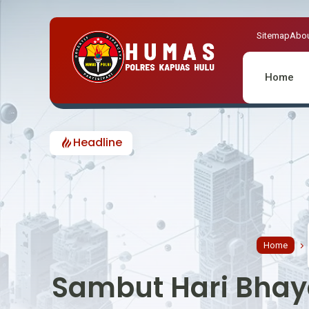
Sitemap
Abou
Home
Headline
Sambut HU
Home
Sambut Hari Bhay