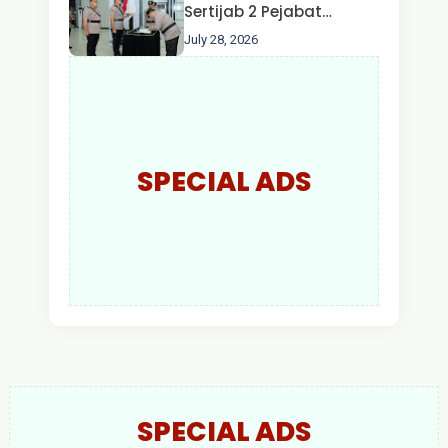
Larut Malam.
Sertijab 2 Pejabat
Utama dan 7 Kapolres,
July 28, 2026
AKBP Wisnu Perdana
Putra Resmi Jabat
Kapolres Kapuas Hulu
SPECIAL ADS
SPECIAL ADS