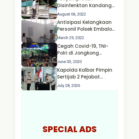
Disinfenktan Kandang
Ternak Kambing warga
August 06, 2022
Oleh Satgas Ops Aman
Antisipasi Kelangkaan
Nusa II Polda Kalbar*
Personil Polsek Embaloh
Hulu Gencar Lakukan
March 29, 2022
Pengecekan Oksigen
Cegah Covid-19, TNI-
Polri di Jongkong
Himbau Masyarakat
June 03, 2020
Jangan Kumpul Hinga
Kapolda Kalbar Pimpin
Larut Malam.
Sertijab 2 Pejabat
Utama dan 7 Kapolres,
July 28, 2026
AKBP Wisnu Perdana
Putra Resmi Jabat
Kapolres Kapuas Hulu
SPECIAL ADS