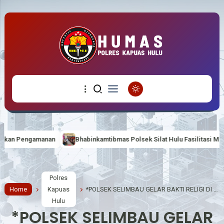
Bhabinkamtibmas Polsek Silat Hulu Fasilitasi Mediasi Perkelahian Ant
Polres
Home
Kapuas
*POLSEK SELIMBAU GELAR BAKTI RELIGI DI SURAU BABUSSALAM SAMBUT HARI BHAYANGKARA KE-80*
Hulu
*POLSEK SELIMBAU GELAR