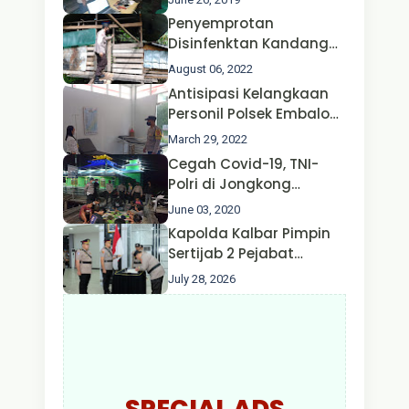
Penyemprotan
Disinfenktan Kandang
Ternak Kambing warga
August 06, 2022
Oleh Satgas Ops Aman
Antisipasi Kelangkaan
Nusa II Polda Kalbar*
Personil Polsek Embaloh
Hulu Gencar Lakukan
March 29, 2022
Pengecekan Oksigen
Cegah Covid-19, TNI-
Polri di Jongkong
Himbau Masyarakat
June 03, 2020
Jangan Kumpul Hinga
Kapolda Kalbar Pimpin
Larut Malam.
Sertijab 2 Pejabat
Utama dan 7 Kapolres,
July 28, 2026
AKBP Wisnu Perdana
Putra Resmi Jabat
Kapolres Kapuas Hulu
SPECIAL ADS