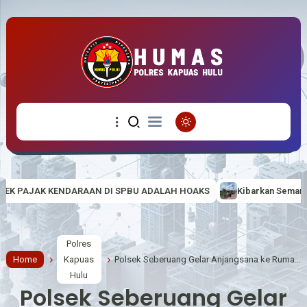
I SPBU ADALAH HOAKS
Kibarkan Semangat Nasionalisme di Tapal B
Polres
Home
Kapuas
Polsek Seberuang Gelar Anjangsana ke Rumah Purnawirawan Polri, Pererat Silaturahmi Jelang HUT Bhayangkara ke-80
Hulu
Polsek Seberuang Gelar