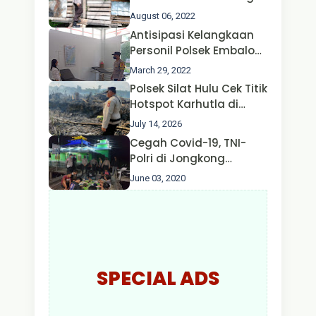
Ternak Kambing warga
August 06, 2022
Oleh Satgas Ops Aman
Antisipasi Kelangkaan
Nusa II Polda Kalbar*
Personil Polsek Embaloh
Hulu Gencar Lakukan
March 29, 2022
Pengecekan Oksigen
Polsek Silat Hulu Cek Titik
Hotspot Karhutla di
Desa Nanga Dangkan,
July 14, 2026
Api Ditemukan Sudah
Cegah Covid-19, TNI-
Padam
Polri di Jongkong
Himbau Masyarakat
June 03, 2020
Jangan Kumpul Hinga
Larut Malam.
SPECIAL ADS