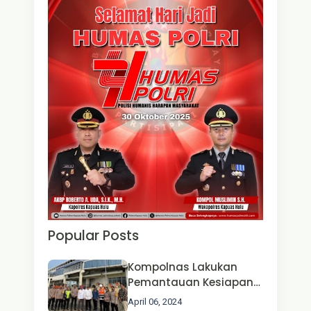
Popular Posts
Kompolnas Lakukan
Pemantauan Kesiapan
Operasi Ketupat 2024 di
April 06, 2024