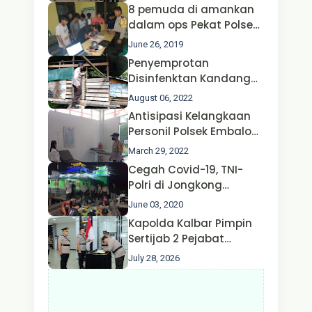
Polda Jatim Bersama
8 pemuda di amankan
Kapolri dan Menteri
dalam ops Pekat Polsek
Perhubungan
Jongkong
June 26, 2019
Penyemprotan
Disinfenktan Kandang
Ternak Kambing warga
August 06, 2022
Oleh Satgas Ops Aman
Antisipasi Kelangkaan
Nusa II Polda Kalbar*
Personil Polsek Embaloh
Hulu Gencar Lakukan
March 29, 2022
Pengecekan Oksigen
Cegah Covid-19, TNI-
Polri di Jongkong
Himbau Masyarakat
June 03, 2020
Jangan Kumpul Hinga
Kapolda Kalbar Pimpin
Larut Malam.
Sertijab 2 Pejabat
Utama dan 7 Kapolres,
July 28, 2026
AKBP Wisnu Perdana
Putra Resmi Jabat
Kapolres Kapuas Hulu