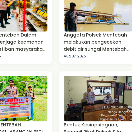
Mentebah Dalam
Anggota Polsek Mentebah
enjaga keamanan
melakukan pengecekan
rtiban masyarakat
debit air sungai Mentebah
tibmas)
Kecamatan Mentebah
6
Aug 07, 2026
MENTEBAH
Bentuk Kesiapsiagaan,
ASI LARANGAN PETI
Personil Piket Polsek Silat