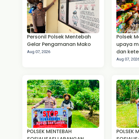
‎Personil Polsek Mentebah
Polsek 
Gelar Pengamanan Mako
upaya m
dan kete
Aug 07, 2026
(Harkam
Aug 07, 202
‎POLSEK MENTEBAH
POLSEK 
SOSIALISASI LARANGAN
SOSIALIS