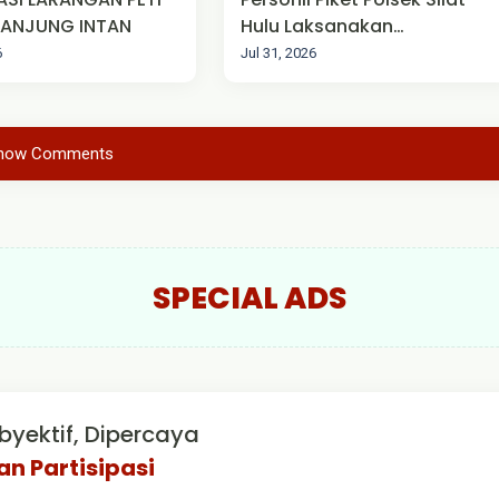
 TANJUNG INTAN
Hulu Laksanakan
Pengamanan Mako
6
Jul 31, 2026
how Comments
SPECIAL ADS
byektif, Dipercaya
an Partisipasi