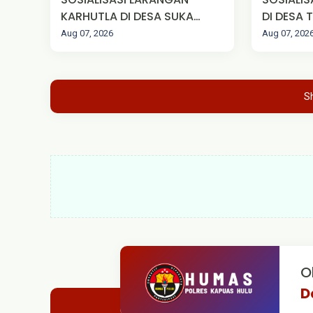
KARHUTLA DI DESA SUKA
DI DESA
MAJU
Aug 07, 2026
Aug 07, 202
S
O
D