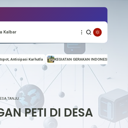
a Kalbar
KEGIATAN GERAKAN INDONESIA ASRI (AMAN, SEHAT, RESIK DAN INDAH)
POLSEK MENTEBAH SOSIALISASI LARANGAN PETI DI DESA TANJUNG INTAN
AN PETI DI DESA