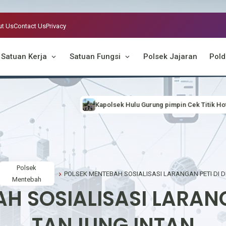
t Us
Contact Us
Privacy
Satuan Kerja
Satuan Fungsi
Polsek Jajaran
Pold
apolsek Hulu Gurung pimpin Cek Titik Hotspot, Antisipasi Karhutla
Polsek
Mentebah
H SOSIALISASI LARANG
TANJUNG INTAN