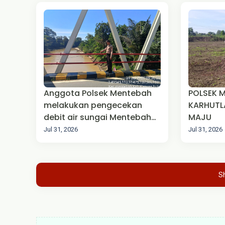
Anggota Polsek Mentebah
POLSEK 
melakukan pengecekan
KARHUTLA
debit air sungai Mentebah
MAJU‎
Kecamatan Mentebah
Jul 31, 2026
Jul 31, 2026
S