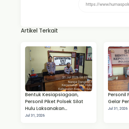
Artikel Terkait
Bentuk Kesiapsiagaan,
Personil
Personil Piket Polsek Silat
Gelar P
Hulu Laksanakan
Jul 31, 2026
Pengamanan Mako
Jul 31, 2026