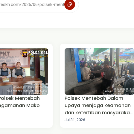
 Polsek Mentebah
Polsek Mentebah Dalam
engamanan Mako
upaya menjaga keamanan
dan ketertiban masyarakat
(Harkamtibmas),
Jul 31, 2026