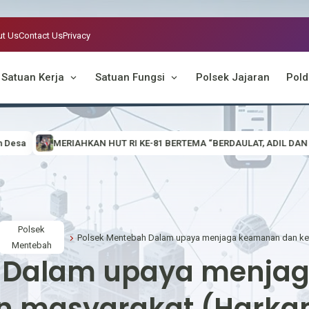
t Us
Contact Us
Privacy
Satuan Kerja
Satuan Fungsi
Polsek Jajaran
Pold
81 BERTEMA “BERDAULAT, ADIL DAN MAKMUR”, POLSEK EMBALOH HUL
Polsek
Mentebah
h Dalam upaya menja
an masyarakat (Hark