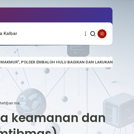
a Kalbar
U BAGIKAN DAN LAKUKAN PEMASANGAN BENDERA MERAH PUTIH
SI
Polsek Mentebah Dalam upaya menjaga keamanan dan ketertiban masyarakat (Harkamtibmas)
ga keamanan dan
amtibmas)