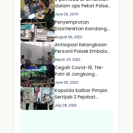
Kapolri dan Menteri
dalam ops Pekat Polsek
Perhubungan
Jongkong
June 26, 2019
Penyemprotan
Disinfenktan Kandang
Ternak Kambing warga
August 06, 2022
Oleh Satgas Ops Aman
Antisipasi Kelangkaan
Nusa II Polda Kalbar*
Personil Polsek Embaloh
Hulu Gencar Lakukan
March 29, 2022
Pengecekan Oksigen
Cegah Covid-19, TNI-
Polri di Jongkong
Himbau Masyarakat
June 03, 2020
Jangan Kumpul Hinga
Kapolda Kalbar Pimpin
Larut Malam.
Sertijab 2 Pejabat
Utama dan 7 Kapolres,
July 28, 2026
AKBP Wisnu Perdana
Putra Resmi Jabat
Kapolres Kapuas Hulu