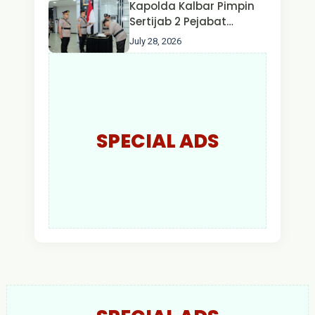
Kapolda Kalbar Pimpin
Larut Malam.
Sertijab 2 Pejabat
Utama dan 7 Kapolres,
July 28, 2026
AKBP Wisnu Perdana
Putra Resmi Jabat
Kapolres Kapuas Hulu
SPECIAL ADS