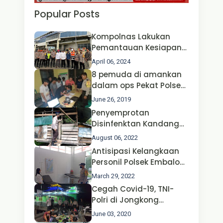
Popular Posts
Kompolnas Lakukan
Pemantauan Kesiapan
Operasi Ketupat 2024 di
April 06, 2024
Polda Jatim Bersama
8 pemuda di amankan
Kapolri dan Menteri
dalam ops Pekat Polsek
Perhubungan
Jongkong
June 26, 2019
Penyemprotan
Disinfenktan Kandang
Ternak Kambing warga
August 06, 2022
Oleh Satgas Ops Aman
Antisipasi Kelangkaan
Nusa II Polda Kalbar*
Personil Polsek Embaloh
Hulu Gencar Lakukan
March 29, 2022
Pengecekan Oksigen
Cegah Covid-19, TNI-
Polri di Jongkong
Himbau Masyarakat
June 03, 2020
Jangan Kumpul Hinga