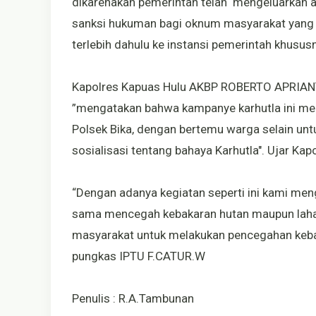
dikarenakan pemerintah telah mengeluarkan a
sanksi hukuman bagi oknum masyarakat yang
terlebih dahulu ke instansi pemerintah khus
Kapolres Kapuas Hulu AKBP ROBERTO APRIANT
”mengatakan bahwa kampanye karhutla ini mer
Polsek Bika, dengan bertemu warga selain unt
sosialisasi tentang bahaya Karhutla". Ujar Ka
“Dengan adanya kegiatan seperti ini kami m
sama mencegah kebakaran hutan maupun lahan
masyarakat untuk melakukan pencegahan kebak
pungkas IPTU F.CATUR.W
Penulis : R.A.Tambunan