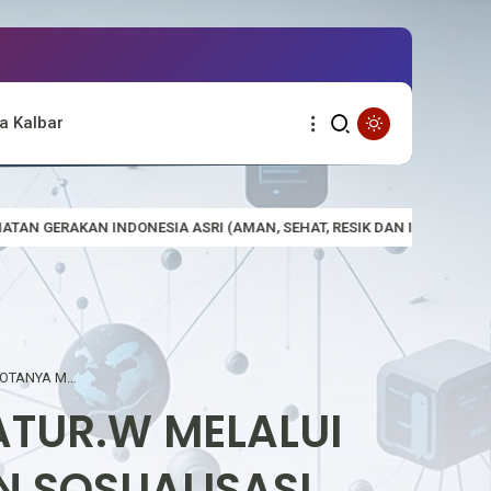
a Kalbar
(AMAN, SEHAT, RESIK DAN INDAH) DI MAKO POLSEK PURING KENCANA D
POLSEK BIKA, KAPOLSEK BIKA IPTU F.CATUR.W MELALUI ANGGOTANYA MELAKUKAN KEGIATAN SOSUALISASI KARHUTLA
CATUR.W MELALUI
 SOSUALISASI