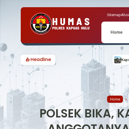
Sitemap
Abou
Home
Headline
Kapolsek Hulu Gurung pimpin Cek Titik 
Home
POLSEK BIKA, K
ANGGOTANYA 