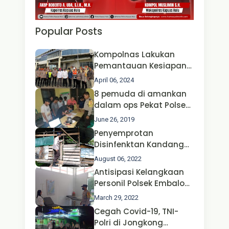
Popular Posts
Kompolnas Lakukan
Pemantauan Kesiapan
Operasi Ketupat 2024 di
April 06, 2024
Polda Jatim Bersama
8 pemuda di amankan
Kapolri dan Menteri
dalam ops Pekat Polsek
Perhubungan
Jongkong
June 26, 2019
Penyemprotan
Disinfenktan Kandang
Ternak Kambing warga
August 06, 2022
Oleh Satgas Ops Aman
Antisipasi Kelangkaan
Nusa II Polda Kalbar*
Personil Polsek Embaloh
Hulu Gencar Lakukan
March 29, 2022
Pengecekan Oksigen
Cegah Covid-19, TNI-
Polri di Jongkong