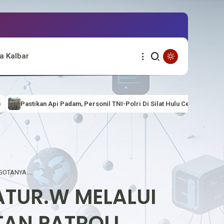
a Kalbar
ersonil TNI-Polri Di Silat Hulu Cek Titik Hotspot
Cek titik api , Po
POLSEK BIKA, KAPOLSEK BIKA IPTU F.CATUR.W MELALUI ANGGOTANYA MELAKUKAN KEGIATAN PATROLI
CATUR.W MELALUI
AN PATROLI