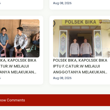
UI KONDISI DEBIT
KEGIATAN SOSUALISASI
6
Aug 08, 2026
AI KAPUAS.
KARHUTLA
IKA, KAPOLSEK BIKA
POLSEK BIKA, KAPOLSEK BIKA
ATUR.W MELALUI
IPTU F.CATUR.W MELALUI
ELAKUKAN
ANGGOTANYA MELAKUKAN
N PATROLI
SISPAM MAKO
6
Aug 08, 2026
how Comments