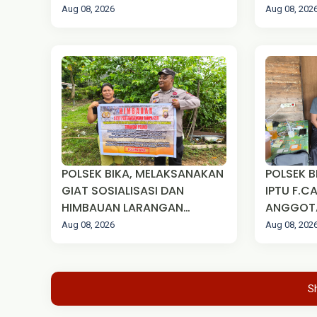
PENYALAHGUNAAN BBM SPBB
MENGETAH
Aug 08, 2026
Aug 08, 202
AIR SUNG
POLSEK BIKA, MELAKSANAKAN
POLSEK B
GIAT SOSIALISASI DAN
IPTU F.C
HIMBAUAN LARANGAN
ANGGOTANYA M
PERTABANGAN EMAS TANPA
KEGIATA
Aug 08, 2026
Aug 08, 202
IJIN (PETI) KEPADA
MASYARAKAT
S