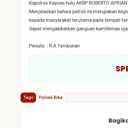
Kapolres Kapuas hulu AKBP ROBERTO APRIANTO
Menjelaskan bahwa patroli ini merupakan keg
kepada masyarakat terutama pada tempat-temp
dapat mengakibatkan ganguan kamtibmas uj
Penulis : R.A.Tambunan
SP
Tags
Polsek Bika
Bagika