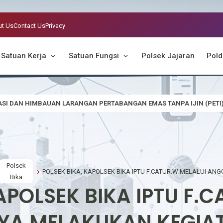
t Us
Contact Us
Privacy
Satuan Kerja
Satuan Fungsi
Polsek Jajaran
Pold
GAN PERTABANGAN EMAS TANPA IJIN (PETI)
Pastikan Api Padam, P
Polsek
Bika
APOLSEK BIKA IPTU F.
A MELAKUKAN KEGIAT