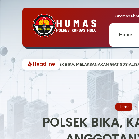
Sitemap
Abou
Home
Headline
OLSEK BIKA, MELAKSANAKAN GIAT SOSIALISASI DAN HIMBAUAN LARAN
Home
POLSEK BIKA, K
ANGGOTANY