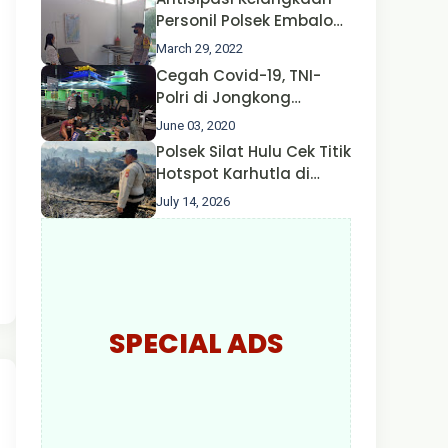
Nusa II Polda Kalbar*
Personil Polsek Embaloh
Hulu Gencar Lakukan
March 29, 2022
Pengecekan Oksigen
Cegah Covid-19, TNI-
Polri di Jongkong
Himbau Masyarakat
June 03, 2020
Jangan Kumpul Hinga
Polsek Silat Hulu Cek Titik
Larut Malam.
Hotspot Karhutla di
Desa Nanga Dangkan,
July 14, 2026
Api Ditemukan Sudah
Padam
SPECIAL ADS