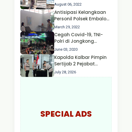
Ternak Kambing warga
August 06, 2022
Oleh Satgas Ops Aman
Antisipasi Kelangkaan
Nusa II Polda Kalbar*
Personil Polsek Embaloh
Hulu Gencar Lakukan
March 29, 2022
Pengecekan Oksigen
Cegah Covid-19, TNI-
Polri di Jongkong
Himbau Masyarakat
June 03, 2020
Jangan Kumpul Hinga
Kapolda Kalbar Pimpin
Larut Malam.
Sertijab 2 Pejabat
Utama dan 7 Kapolres,
July 28, 2026
AKBP Wisnu Perdana
Putra Resmi Jabat
Kapolres Kapuas Hulu
SPECIAL ADS