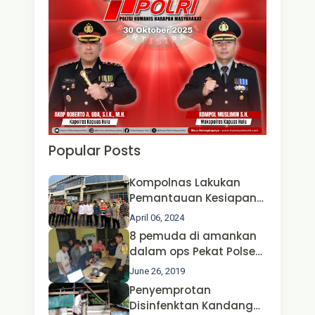
Popular Posts
Kompolnas Lakukan
Pemantauan Kesiapan
Operasi Ketupat 2024 di
April 06, 2024
Polda Jatim Bersama
8 pemuda di amankan
Kapolri dan Menteri
dalam ops Pekat Polsek
Perhubungan
Jongkong
June 26, 2019
Penyemprotan
Disinfenktan Kandang