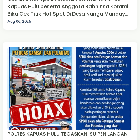
Kapuas Hulu beserta Anggota Babhinsa Koramil
Bika Cek Titik Hot Spot Di Desa Nanga Manday
Kecamatan Bika Kabupaten Kapuas Hulu
Aug 06, 2026
POLRES KAPUAS HULU TEGASKAN ISU PENILANGAN