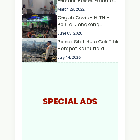
Personil Polsek Embaloh
Hulu Gencar Lakukan
March 29, 2022
Pengecekan Oksigen
Cegah Covid-19, TNI-
Polri di Jongkong
Himbau Masyarakat
June 03, 2020
Jangan Kumpul Hinga
Polsek Silat Hulu Cek Titik
Larut Malam.
Hotspot Karhutla di
Desa Nanga Dangkan,
July 14, 2026
Api Ditemukan Sudah
Padam
SPECIAL ADS