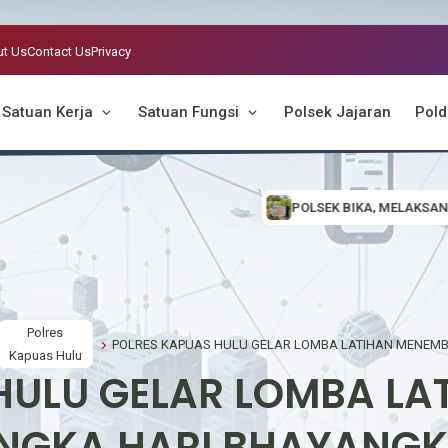
t Us
Contact Us
Privacy
Satuan Kerja
Satuan Fungsi
Polsek Jajaran
Pold
POLSEK BIKA, MELAKSANAKAN GIAT SOSIALISASI 
Polres
Kapuas Hulu
HULU GELAR LOMBA L
NGKA HARI BHAYANGK