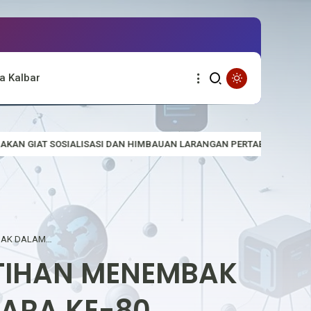
a Kalbar
DAN HIMBAUAN LARANGAN PERTABANGAN EMAS TANPA IJIN (PETI)
POLRES KAPUAS HULU GELAR LOMBA LATIHAN MENEMBAK DALAM RANGKA HARI BHAYANGKARA KE-80
ATIHAN MENEMBAK
ARA KE-80