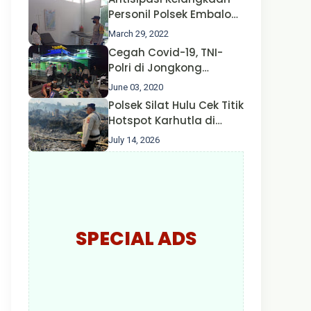
Nusa II Polda Kalbar*
Personil Polsek Embaloh
Hulu Gencar Lakukan
March 29, 2022
Pengecekan Oksigen
Cegah Covid-19, TNI-
Polri di Jongkong
Himbau Masyarakat
June 03, 2020
Jangan Kumpul Hinga
Polsek Silat Hulu Cek Titik
Larut Malam.
Hotspot Karhutla di
Desa Nanga Dangkan,
July 14, 2026
Api Ditemukan Sudah
Padam
SPECIAL ADS