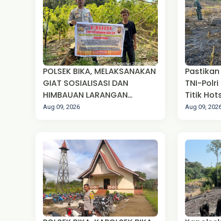
POLSEK BIKA, MELAKSANAKAN
Pastikan
GIAT SOSIALISASI DAN
TNI-Polri
HIMBAUAN LARANGAN
Titik Ho
PERTABANGAN EMAS TANPA
Aug 09, 2026
Aug 09, 202
IJIN (PETI)