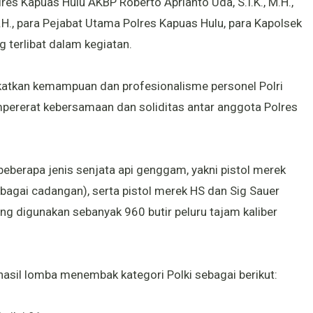
res Kapuas Hulu AKBP Roberto Aprianto Uda, S.I.K., M.H.,
., para Pejabat Utama Polres Kapuas Hulu, para Kapolsek
g terlibat dalam kegiatan.
atkan kemampuan dan profesionalisme personel Polri
pererat kebersamaan dan soliditas antar anggota Polres
eberapa jenis senjata api genggam, yakni pistol merek
bagai cadangan), serta pistol merek HS dan Sig Sauer
g digunakan sebanyak 960 butir peluru tajam kaliber
 hasil lomba menembak kategori Polki sebagai berikut: