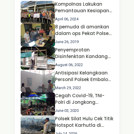
Kompolnas Lakukan
Pemantauan Kesiapan
Operasi Ketupat 2024 di
April 06, 2024
Polda Jatim Bersama
8 pemuda di amankan
Kapolri dan Menteri
dalam ops Pekat Polsek
Perhubungan
Jongkong
June 26, 2019
Penyemprotan
Disinfenktan Kandang
Ternak Kambing warga
August 06, 2022
Oleh Satgas Ops Aman
Antisipasi Kelangkaan
Nusa II Polda Kalbar*
Personil Polsek Embaloh
Hulu Gencar Lakukan
March 29, 2022
Pengecekan Oksigen
Cegah Covid-19, TNI-
Polri di Jongkong
Himbau Masyarakat
June 03, 2020
Jangan Kumpul Hinga
Polsek Silat Hulu Cek Titik
Larut Malam.
Hotspot Karhutla di
Desa Nanga Dangkan,
July 14, 2026