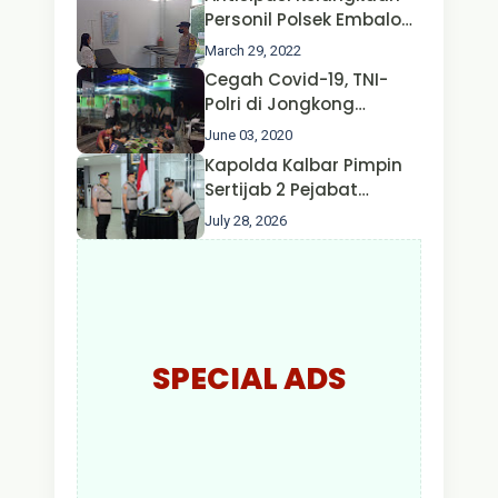
Nusa II Polda Kalbar*
Personil Polsek Embaloh
Hulu Gencar Lakukan
March 29, 2022
Pengecekan Oksigen
Cegah Covid-19, TNI-
Polri di Jongkong
Himbau Masyarakat
June 03, 2020
Jangan Kumpul Hinga
Kapolda Kalbar Pimpin
Larut Malam.
Sertijab 2 Pejabat
Utama dan 7 Kapolres,
July 28, 2026
AKBP Wisnu Perdana
Putra Resmi Jabat
Kapolres Kapuas Hulu
SPECIAL ADS