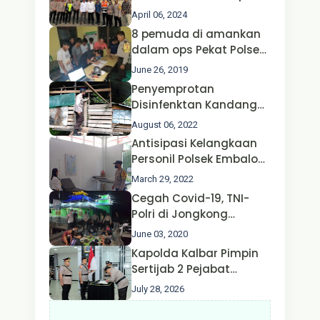
Operasi Ketupat 2024 di
April 06, 2024
Polda Jatim Bersama
8 pemuda di amankan
Kapolri dan Menteri
dalam ops Pekat Polsek
Perhubungan
Jongkong
June 26, 2019
Penyemprotan
Disinfenktan Kandang
Ternak Kambing warga
August 06, 2022
Oleh Satgas Ops Aman
Antisipasi Kelangkaan
Nusa II Polda Kalbar*
Personil Polsek Embaloh
Hulu Gencar Lakukan
March 29, 2022
Pengecekan Oksigen
Cegah Covid-19, TNI-
Polri di Jongkong
Himbau Masyarakat
June 03, 2020
Jangan Kumpul Hinga
Kapolda Kalbar Pimpin
Larut Malam.
Sertijab 2 Pejabat
Utama dan 7 Kapolres,
July 28, 2026
AKBP Wisnu Perdana
Putra Resmi Jabat