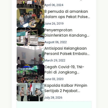
Operasi Ketupat 2024 di
April 06, 2024
Polda Jatim Bersama
8 pemuda di amankan
Kapolri dan Menteri
dalam ops Pekat Polsek
Perhubungan
Jongkong
June 26, 2019
Penyemprotan
Disinfenktan Kandang
Ternak Kambing warga
August 06, 2022
Oleh Satgas Ops Aman
Antisipasi Kelangkaan
Nusa II Polda Kalbar*
Personil Polsek Embaloh
Hulu Gencar Lakukan
March 29, 2022
Pengecekan Oksigen
Cegah Covid-19, TNI-
Polri di Jongkong
Himbau Masyarakat
June 03, 2020
Jangan Kumpul Hinga
Kapolda Kalbar Pimpin
Larut Malam.
Sertijab 2 Pejabat
Utama dan 7 Kapolres,
July 28, 2026
AKBP Wisnu Perdana
Putra Resmi Jabat