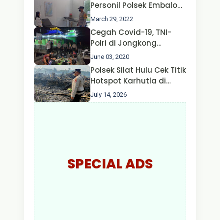
Nusa II Polda Kalbar*
Personil Polsek Embaloh
Hulu Gencar Lakukan
March 29, 2022
Pengecekan Oksigen
Cegah Covid-19, TNI-
Polri di Jongkong
Himbau Masyarakat
June 03, 2020
Jangan Kumpul Hinga
Polsek Silat Hulu Cek Titik
Larut Malam.
Hotspot Karhutla di
Desa Nanga Dangkan,
July 14, 2026
Api Ditemukan Sudah
Padam
SPECIAL ADS