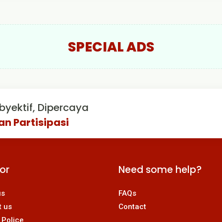
SPECIAL ADS
byektif, Dipercaya
an Partisipasi
For
Need some help?
us
FAQs
t us
Contact
 Police