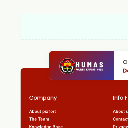
O
D
Company
Info 
About pixfort
About 
The Team
Contac
Knowledge Base
Privacy