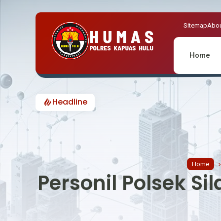
Sitemap
Abou
Home
Headline
TIN
Home
Personil Polsek S