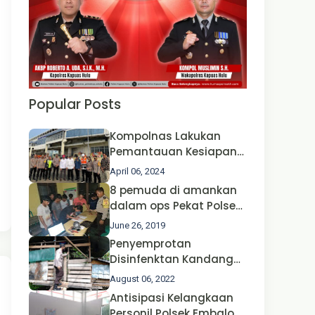
Popular Posts
Kompolnas Lakukan
Pemantauan Kesiapan
Operasi Ketupat 2024 di
April 06, 2024
Polda Jatim Bersama
8 pemuda di amankan
Kapolri dan Menteri
dalam ops Pekat Polsek
Perhubungan
Jongkong
June 26, 2019
Penyemprotan
Disinfenktan Kandang
Ternak Kambing warga
August 06, 2022
Oleh Satgas Ops Aman
Antisipasi Kelangkaan
Nusa II Polda Kalbar*
Personil Polsek Embaloh