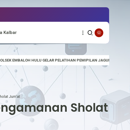
a Kalbar
PELATIHAN PEMIPILAN JAGUNG YANG BAIK DAN BENAR
Sambut HU
holat Jum'at
 Pengamanan Sholat