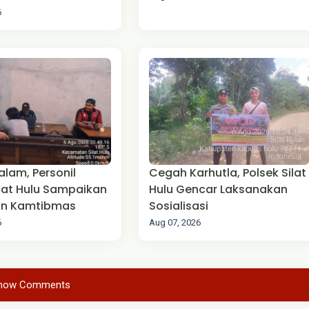
anan Mako
6
alam, Personil
Cegah Karhutla, Polsek Silat
ilat Hulu Sampaikan
Hulu Gencar Laksanakan
n Kamtibmas
Sosialisasi
6
Aug 07, 2026
how Comments