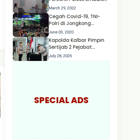
Hulu Gencar Lakukan
March 29, 2022
Pengecekan Oksigen
Cegah Covid-19, TNI-
Polri di Jongkong
Himbau Masyarakat
June 03, 2020
Jangan Kumpul Hinga
Kapolda Kalbar Pimpin
Larut Malam.
Sertijab 2 Pejabat
Utama dan 7 Kapolres,
July 28, 2026
AKBP Wisnu Perdana
Putra Resmi Jabat
Kapolres Kapuas Hulu
SPECIAL ADS