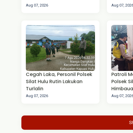
Pengam
Aug 07, 2026
Aug 07, 202
Cegah Laka, Personil Polsek
Patroli M
Silat Hulu Rutin Lakukan
Polsek S
Turlalin
Himbaua
Aug 07, 2026
Aug 07, 202
S