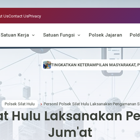
t Us
Contact Us
Privacy
Satuan Kerja
Satuan Fungsi
Polsek Jajaran
Pold
GKATKAN KETERAMPILAN MASYARAKAT, POLSEK EMBALOH HULU GELAR 
Polsek Silat Hulu
Personil Polsek Silat Hulu Laksanakan Pengamanan S
ilat Hulu Laksanakan
Jum'at