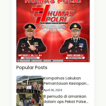
Popular Posts
Kompolnas Lakukan
Pemantauan Kesiapan
Operasi Ketupat 2024 di
April 06, 2024
Polda Jatim Bersama
8 pemuda di amankan
Kapolri dan Menteri
dalam ops Pekat Polsek
Perhubungan