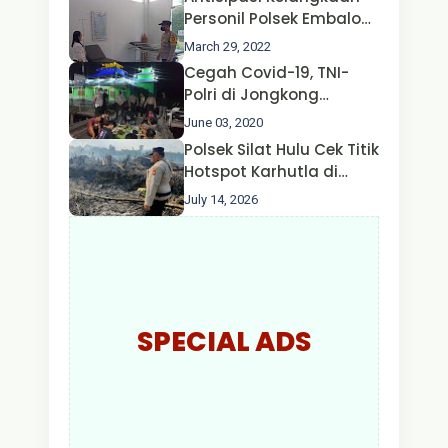
Nusa II Polda Kalbar*
Personil Polsek Embaloh
Hulu Gencar Lakukan
March 29, 2022
Pengecekan Oksigen
Cegah Covid-19, TNI-
Polri di Jongkong
Himbau Masyarakat
June 03, 2020
Jangan Kumpul Hinga
Polsek Silat Hulu Cek Titik
Larut Malam.
Hotspot Karhutla di
Desa Nanga Dangkan,
July 14, 2026
Api Ditemukan Sudah
Padam
SPECIAL ADS