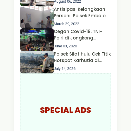
August 06, 2022
Oleh Satgas Ops Aman
Antisipasi Kelangkaan
Nusa II Polda Kalbar*
Personil Polsek Embaloh
Hulu Gencar Lakukan
March 29, 2022
Pengecekan Oksigen
Cegah Covid-19, TNI-
Polri di Jongkong
Himbau Masyarakat
June 03, 2020
Jangan Kumpul Hinga
Polsek Silat Hulu Cek Titik
Larut Malam.
Hotspot Karhutla di
Desa Nanga Dangkan,
July 14, 2026
Api Ditemukan Sudah
Padam
SPECIAL ADS