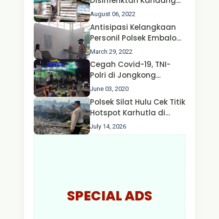
Disinfenktan Kandang
Ternak Kambing warga
August 06, 2022
Oleh Satgas Ops Aman
Antisipasi Kelangkaan
Nusa II Polda Kalbar*
Personil Polsek Embaloh
Hulu Gencar Lakukan
March 29, 2022
Pengecekan Oksigen
Cegah Covid-19, TNI-
Polri di Jongkong
Himbau Masyarakat
June 03, 2020
Jangan Kumpul Hinga
Polsek Silat Hulu Cek Titik
Larut Malam.
Hotspot Karhutla di
Desa Nanga Dangkan,
July 14, 2026
Api Ditemukan Sudah
Padam
SPECIAL ADS