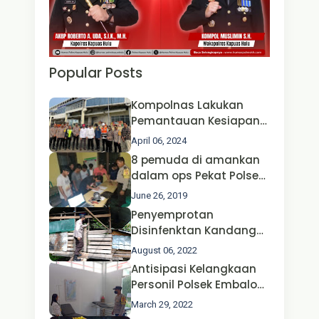
Popular Posts
Kompolnas Lakukan
Pemantauan Kesiapan
Operasi Ketupat 2024 di
April 06, 2024
Polda Jatim Bersama
8 pemuda di amankan
Kapolri dan Menteri
dalam ops Pekat Polsek
Perhubungan
Jongkong
June 26, 2019
Penyemprotan
Disinfenktan Kandang
Ternak Kambing warga
August 06, 2022
Oleh Satgas Ops Aman
Antisipasi Kelangkaan
Nusa II Polda Kalbar*
Personil Polsek Embaloh
Hulu Gencar Lakukan
March 29, 2022
Pengecekan Oksigen