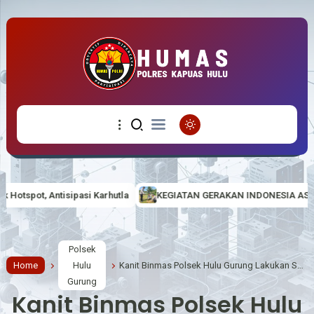
Karhutla
KEGIATAN GERAKAN INDONESIA ASRI (AMAN, SEHAT, RESI
Polsek
Home
Hulu
Kanit Binmas Polsek Hulu Gurung Lakukan Sambang dan Berdialog Dengan Masyarakat Terkait Sitkamtibmas
Gurung
Kanit Binmas Polsek Hulu