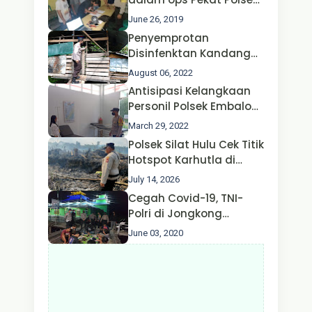
Perhubungan
Jongkong
June 26, 2019
Penyemprotan
Disinfenktan Kandang
Ternak Kambing warga
August 06, 2022
Oleh Satgas Ops Aman
Antisipasi Kelangkaan
Nusa II Polda Kalbar*
Personil Polsek Embaloh
Hulu Gencar Lakukan
March 29, 2022
Pengecekan Oksigen
Polsek Silat Hulu Cek Titik
Hotspot Karhutla di
Desa Nanga Dangkan,
July 14, 2026
Api Ditemukan Sudah
Cegah Covid-19, TNI-
Padam
Polri di Jongkong
Himbau Masyarakat
June 03, 2020
Jangan Kumpul Hinga
Larut Malam.