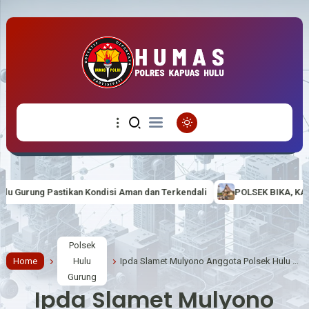
Kondisi Aman dan Terkendali
POLSEK BIKA, KAPOLSEK BIKA IPTU 
Polsek
Home
Hulu
Ipda Slamet Mulyono Anggota Polsek Hulu Gurung Pantau Debit Air, sungai Embau Antisipasi Banjir
Gurung
Ipda Slamet Mulyono