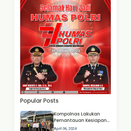
Popular Posts
Kompolnas Lakukan
Pemantauan Kesiapan
Operasi Ketupat 2024 di
April 06, 2024