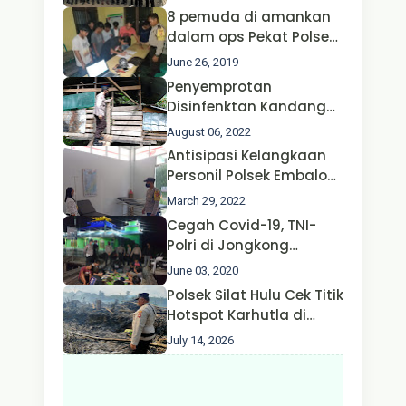
Polda Jatim Bersama
8 pemuda di amankan
Kapolri dan Menteri
dalam ops Pekat Polsek
Perhubungan
Jongkong
June 26, 2019
Penyemprotan
Disinfenktan Kandang
Ternak Kambing warga
August 06, 2022
Oleh Satgas Ops Aman
Antisipasi Kelangkaan
Nusa II Polda Kalbar*
Personil Polsek Embaloh
Hulu Gencar Lakukan
March 29, 2022
Pengecekan Oksigen
Cegah Covid-19, TNI-
Polri di Jongkong
Himbau Masyarakat
June 03, 2020
Jangan Kumpul Hinga
Polsek Silat Hulu Cek Titik
Larut Malam.
Hotspot Karhutla di
Desa Nanga Dangkan,
July 14, 2026
Api Ditemukan Sudah
Padam