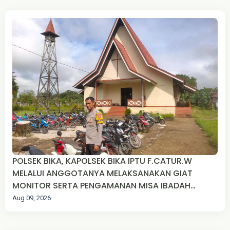
POLSEK BIKA, KAPOLSEK BIKA IPTU F.CATUR.W
MELALUI ANGGOTANYA MELAKSANAKAN GIAT
MONITOR SERTA PENGAMANAN MISA IBADAH
MINGGU UMAT KRISTIANI DI WILKUM POLSEK BIKA
Aug 09, 2026