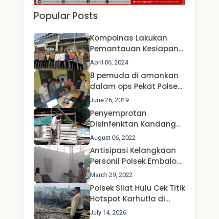
Popular Posts
Kompolnas Lakukan
Pemantauan Kesiapan
Operasi Ketupat 2024 di
April 06, 2024
Polda Jatim Bersama
8 pemuda di amankan
Kapolri dan Menteri
dalam ops Pekat Polsek
Perhubungan
Jongkong
June 26, 2019
Penyemprotan
Disinfenktan Kandang
Ternak Kambing warga
August 06, 2022
Oleh Satgas Ops Aman
Antisipasi Kelangkaan
Nusa II Polda Kalbar*
Personil Polsek Embaloh
Hulu Gencar Lakukan
March 29, 2022
Pengecekan Oksigen
Polsek Silat Hulu Cek Titik
Hotspot Karhutla di
Desa Nanga Dangkan,
July 14, 2026