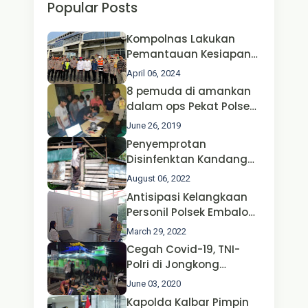
Popular Posts
Kompolnas Lakukan
Pemantauan Kesiapan
Operasi Ketupat 2024 di
April 06, 2024
Polda Jatim Bersama
8 pemuda di amankan
Kapolri dan Menteri
dalam ops Pekat Polsek
Perhubungan
Jongkong
June 26, 2019
Penyemprotan
Disinfenktan Kandang
Ternak Kambing warga
August 06, 2022
Oleh Satgas Ops Aman
Antisipasi Kelangkaan
Nusa II Polda Kalbar*
Personil Polsek Embaloh
Hulu Gencar Lakukan
March 29, 2022
Pengecekan Oksigen
Cegah Covid-19, TNI-
Polri di Jongkong
Himbau Masyarakat
June 03, 2020
Jangan Kumpul Hinga
Kapolda Kalbar Pimpin