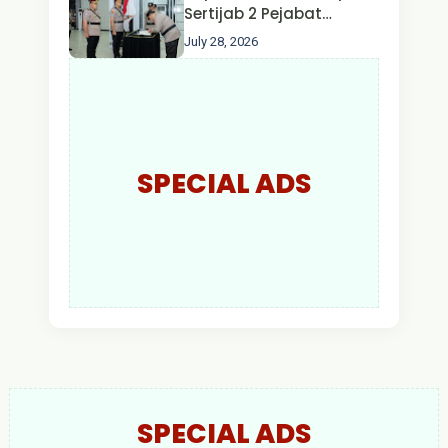
Larut Malam.
Sertijab 2 Pejabat
Utama dan 7 Kapolres,
July 28, 2026
AKBP Wisnu Perdana
Putra Resmi Jabat
Kapolres Kapuas Hulu
SPECIAL ADS
SPECIAL ADS