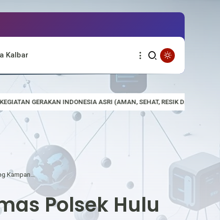
a Kalbar
 ASRI (AMAN, SEHAT, RESIK DAN INDAH) DI MAKO POLSEK PURING KE
Brigadir Odang Sujono Bhabinkamtibmas Polsek Hulu Gurung Kampanye anti Karhutla, Himbau Masyarakat Cegah Karhutla
mas Polsek Hulu