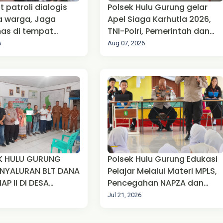
ogis
Polsek Hulu Gurung gelar
 warga, Jaga
Apel Siaga Karhutla 2026,
as di tempat
TNI-Polri, Pemerintah dan
masyarakat Perkuat Sinergi
6
Aug 07, 2026
Cegah Kebakaran
K HULU GURUNG
Polsek Hulu Gurung Edukasi
ENYALURAN BLT DANA
Pelajar Melalui Materi MPLS,
AP II DI DESA
Pencegahan NAPZA dan
KUMPANG
Hidup sehat tanpa
Jul 21, 2026