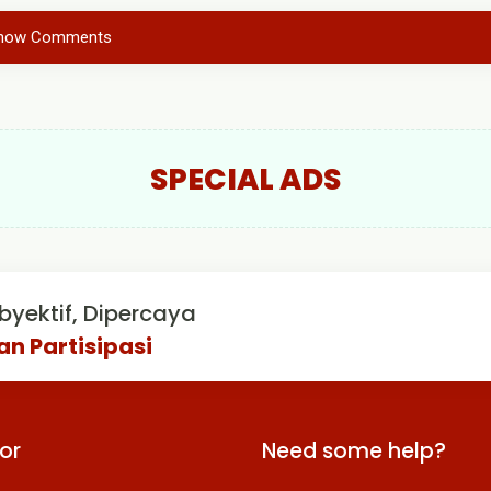
how Comments
SPECIAL ADS
byektif, Dipercaya
an Partisipasi
For
Need some help?