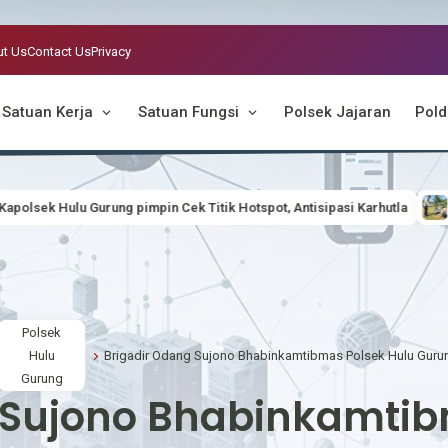
t Us
Contact Us
Privacy
Satuan Kerja
Satuan Fungsi
Polsek Jajaran
Pold
k Titik Hotspot, Antisipasi Karhutla
KEGIATAN GERAKAN INDONESIA
Polsek
Hulu
Gurung
 Sujono Bhabinkamtib