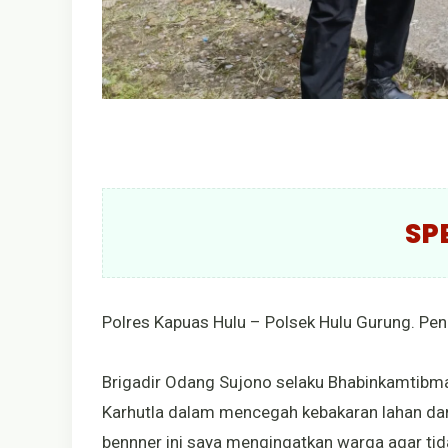
SP
Polres Kapuas Hulu – Polsek Hulu Gurung. Pen
Brigadir Odang Sujono selaku Bhabinkamtib
Karhutla dalam mencegah kebakaran lahan da
bennner ini saya mengingatkan warga agar tid