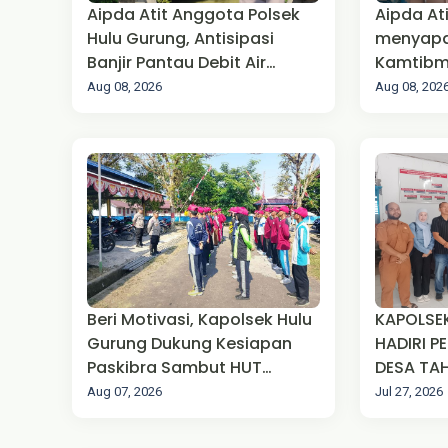
Aipda Atit Anggota Polsek
Aipda Atit patroli dial
Hulu Gurung, Antisipasi
menyapa
Banjir Pantau Debit Air
Kamtibm
sungai Embau.
rawan.
Aug 08, 2026
Aug 08, 202
Beri Motivasi, Kapolsek Hulu
KAPOLSE
Gurung Dukung Kesiapan
HADIRI P
Paskibra Sambut HUT
DESA TAH
Kemerdekaan RI ke-81
LANDAU 
Aug 07, 2026
Jul 27, 2026