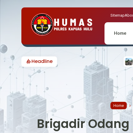
Sitemap
Abou
Home
Headline
Kapolsek Hulu Gurung pimpin Ce
Home
Brigadir Odang