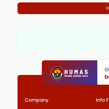
S
O
D
Company
Info 