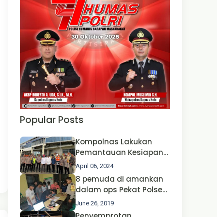
Popular Posts
Kompolnas Lakukan
Pemantauan Kesiapan
Operasi Ketupat 2024 di
April 06, 2024
Polda Jatim Bersama
8 pemuda di amankan
Kapolri dan Menteri
dalam ops Pekat Polsek
Perhubungan
Jongkong
June 26, 2019
Penyemprotan