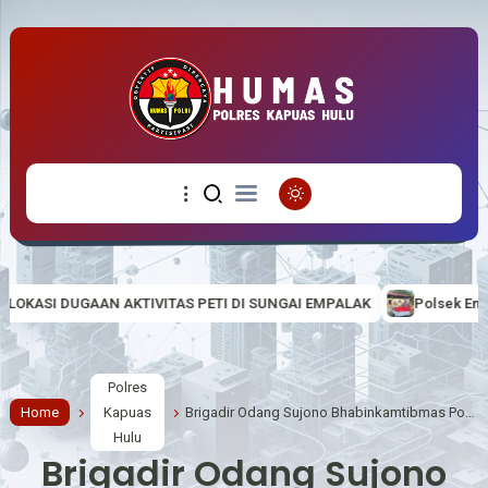
TAS PETI DI SUNGAI EMPALAK
Polsek Empanang Bagikan Bendera M
Polres
Home
Kapuas
Brigadir Odang Sujono Bhabinkamtibmas Polsek Hulu Gurung Aktif Kampanye melarang PETI di desa Binaan
Hulu
Brigadir Odang Sujono