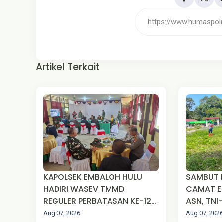
Artikel Terkait
KAPOLSEK EMBALOH HULU
SAMBUT H
HADIRI WASEV TMMD
CAMAT E
REGULER PERBATASAN KE-129
ASN, TNI
TA 2026 DI DESA SUNGAI
MASYAR
Aug 07, 2026
Aug 07, 202