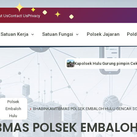
t Us
Contact Us
Privacy
Satuan Kerja
Satuan Fungsi
Polsek Jajaran
Pold
Kapolsek Hulu Gurung pimpin Cek Titik Hotspot, Antisipasi Ka
Polsek
Embaloh
Hulu
BMAS POLSEK EMBALOH