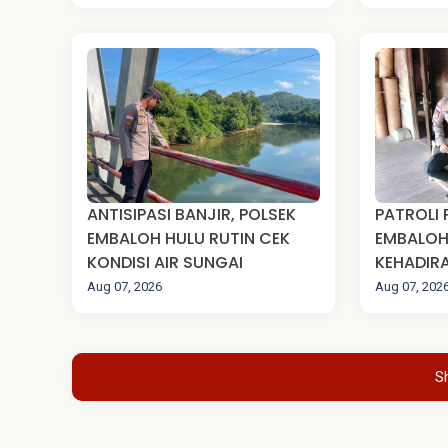
ULAK PAUK
ROYONG 
LAPANGA
ANTISIPASI BANJIR, POLSEK
PATROLI 
EMBALOH HULU RUTIN CEK
EMBALOH
KONDISI AIR SUNGAI
KEHADIRA
MASYAR
Aug 07, 2026
Aug 07, 202
S