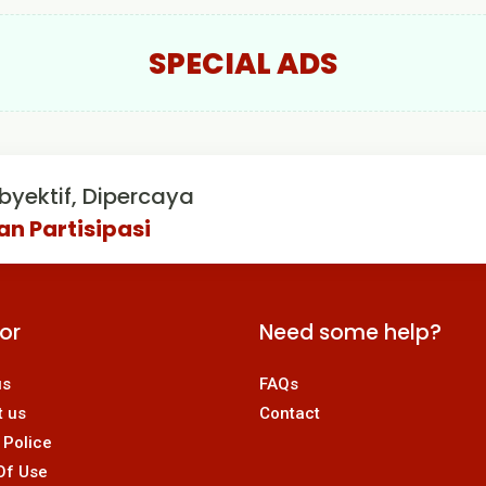
SPECIAL ADS
byektif, Dipercaya
an Partisipasi
For
Need some help?
us
FAQs
t us
Contact
 Police
Of Use