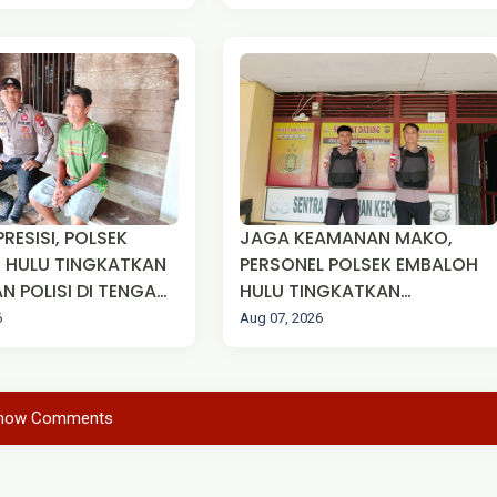
BERSIHKAN
LAHAN
N PIUS SUAKA
PRESISI, POLSEK
JAGA KEAMANAN MAKO,
 HULU TINGKATKAN
PERSONEL POLSEK EMBALOH
N POLISI DI TENGAH
HULU TINGKATKAN
AKAT
KEWASPADAAN MELALUI
6
Aug 07, 2026
SISPAM MAKO
how Comments