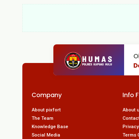
O
D
Company
Info 
About pixfort
About 
The Team
Contac
Knowledge Base
Privacy
Social Media
Terms 