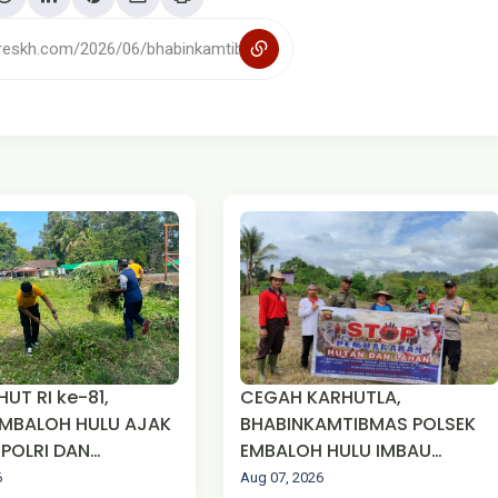
UT RI ke-81,
CEGAH KARHUTLA,
MBALOH HULU AJAK
BHABINKAMTIBMAS POLSEK
-POLRI DAN
EMBALOH HULU IMBAU
AKAT GOTONG
WARGA TIDAK MEMBAKAR
6
Aug 07, 2026