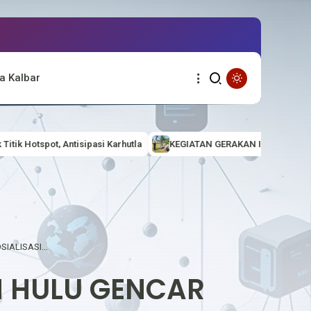
a Kalbar
rhutla
KEGIATAN GERAKAN INDONESIA ASRI (AMAN, SEHAT, RESIK
BHABINKAMTIBMAS POLSEK EMBALOH HULU GENCAR SOSIALISASIKAN PENCEGAHAN KARHUTLA KEPADA MASYARAKAT
 HULU GENCAR