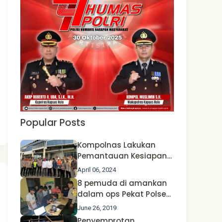
Popular Posts
Kompolnas Lakukan
Pemantauan Kesiapan
Operasi Ketupat 2024 di
April 06, 2024
Polda Jatim Bersama
8 pemuda di amankan
Kapolri dan Menteri
dalam ops Pekat Polsek
Perhubungan
Jongkong
June 26, 2019
Penyemprotan