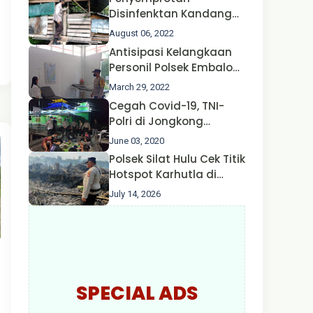
Disinfenktan Kandang
Ternak Kambing warga
August 06, 2022
Oleh Satgas Ops Aman
Antisipasi Kelangkaan
Nusa II Polda Kalbar*
Personil Polsek Embaloh
Hulu Gencar Lakukan
March 29, 2022
Pengecekan Oksigen
Cegah Covid-19, TNI-
Polri di Jongkong
Himbau Masyarakat
June 03, 2020
Jangan Kumpul Hinga
Polsek Silat Hulu Cek Titik
Larut Malam.
Hotspot Karhutla di
Desa Nanga Dangkan,
July 14, 2026
Api Ditemukan Sudah
Padam
SPECIAL ADS