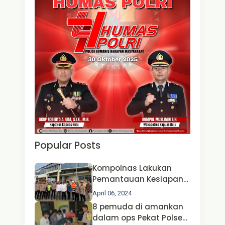
Popular Posts
Kompolnas Lakukan
Pemantauan Kesiapan
Operasi Ketupat 2024 di
April 06, 2024
Polda Jatim Bersama
8 pemuda di amankan
Kapolri dan Menteri
dalam ops Pekat Polsek
Perhubungan