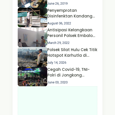
Jongkong
June 26, 2019
Penyemprotan
Disinfenktan Kandang
Ternak Kambing warga
August 06, 2022
Oleh Satgas Ops Aman
Antisipasi Kelangkaan
Nusa II Polda Kalbar*
Personil Polsek Embaloh
Hulu Gencar Lakukan
March 29, 2022
Pengecekan Oksigen
Polsek Silat Hulu Cek Titik
Hotspot Karhutla di
Desa Nanga Dangkan,
July 14, 2026
Api Ditemukan Sudah
Cegah Covid-19, TNI-
Padam
Polri di Jongkong
Himbau Masyarakat
June 03, 2020
Jangan Kumpul Hinga
Larut Malam.