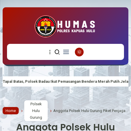
 Ikut Pemasangan Bendera Merah Putih Jelang HUT RI ke-81
Polsek 
Polsek
Home
Hulu
Anggota Polsek Hulu Gurung Piket Penjagaan Mako dan siap melayani masyarakat .
Gurung
Anggota Polsek Hulu