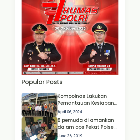
Popular Posts
Kompolnas Lakukan
Pemantauan Kesiapan
Operasi Ketupat 2024 di
April 06, 2024
Polda Jatim Bersama
8 pemuda di amankan
Kapolri dan Menteri
dalam ops Pekat Polsek
Perhubungan
Jongkong
June 26, 2019