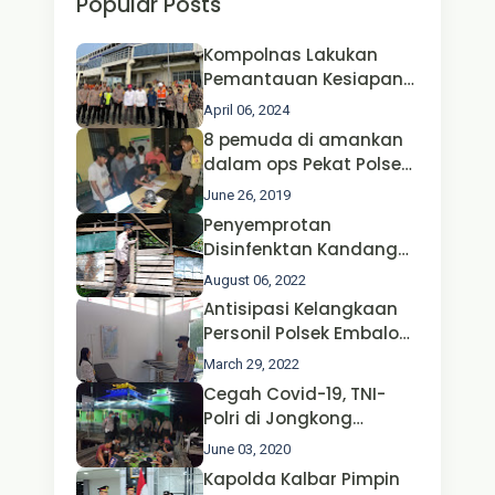
Popular Posts
Kompolnas Lakukan
Pemantauan Kesiapan
Operasi Ketupat 2024 di
April 06, 2024
Polda Jatim Bersama
8 pemuda di amankan
Kapolri dan Menteri
dalam ops Pekat Polsek
Perhubungan
Jongkong
June 26, 2019
Penyemprotan
Disinfenktan Kandang
Ternak Kambing warga
August 06, 2022
Oleh Satgas Ops Aman
Antisipasi Kelangkaan
Nusa II Polda Kalbar*
Personil Polsek Embaloh
Hulu Gencar Lakukan
March 29, 2022
Pengecekan Oksigen
Cegah Covid-19, TNI-
Polri di Jongkong
Himbau Masyarakat
June 03, 2020
Jangan Kumpul Hinga
Kapolda Kalbar Pimpin
Larut Malam.