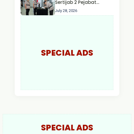
Sertijab 2 Pejabat
Utama dan 7 Kapolres,
July 28, 2026
AKBP Wisnu Perdana
Putra Resmi Jabat
Kapolres Kapuas Hulu
SPECIAL ADS
SPECIAL ADS