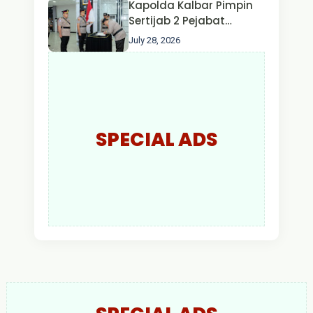
Kapolda Kalbar Pimpin
Larut Malam.
Sertijab 2 Pejabat
Utama dan 7 Kapolres,
July 28, 2026
AKBP Wisnu Perdana
Putra Resmi Jabat
Kapolres Kapuas Hulu
SPECIAL ADS