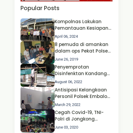
Popular Posts
Kompolnas Lakukan
Pemantauan Kesiapan
Operasi Ketupat 2024 di
April 06, 2024
Polda Jatim Bersama
8 pemuda di amankan
Kapolri dan Menteri
dalam ops Pekat Polsek
Perhubungan
Jongkong
June 26, 2019
Penyemprotan
Disinfenktan Kandang
Ternak Kambing warga
August 06, 2022
Oleh Satgas Ops Aman
Antisipasi Kelangkaan
Nusa II Polda Kalbar*
Personil Polsek Embaloh
Hulu Gencar Lakukan
March 29, 2022
Pengecekan Oksigen
Cegah Covid-19, TNI-
Polri di Jongkong
Himbau Masyarakat
June 03, 2020
Jangan Kumpul Hinga