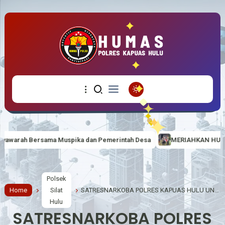
merintah Desa
MERIAHKAN HUT RI KE-81 BERTEMA “BERDAULAT,
Polsek
Home
Silat
SATRESNARKOBA POLRES KAPUAS HULU UNGKAP KASUS PEREDARAN SABU, DUA TERSANGKA DIAMANKAN HASIL PENGEMBANGAN PENYELIDIKAN
Hulu
SATRESNARKOBA POLRES