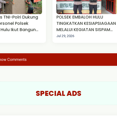
as TNI-Polri Dukung
POLSEK EMBALOH HULU
rsonel Polsek
TINGKATKAN KESIAPSIAGAAN
Hulu Ikut Bangun
MELALUI KEGIATAN SISPAM
ir, Sumur Bor dan
MAKO
Jul 29, 2026
esa Ulak Pauk
how Comments
SPECIAL ADS