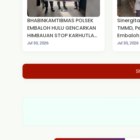
BHABINKAMTIBMAS POLSEK
Sinergit
EMBALOH HULU GENCARKAN
TMMD, Pe
HIMBAUAN STOP KARHUTLA
Embaloh 
KEPADA MASYARAKAT
Tandon A
Jul 30, 2026
Jul 30, 2026
MCK di D
S