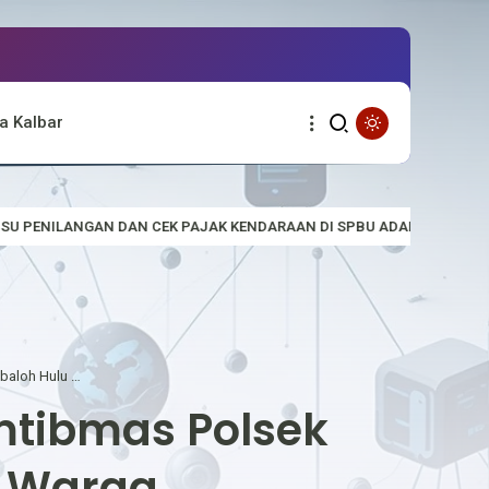
a Kalbar
K PAJAK KENDARAAN DI SPBU ADALAH HOAKS
Kibarkan Semangat 
Sambang Desa Humanis, Bhabinkamtibmas Polsek Embaloh Hulu Serap Aspirasi Warga
tibmas Polsek
i Warga