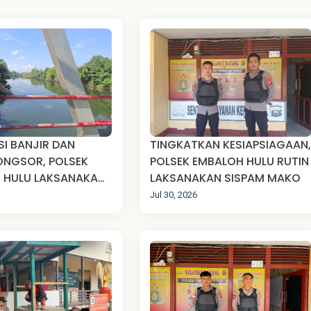
SI BANJIR DAN
TINGKATKAN KESIAPSIAGAAN,
ONGSOR, POLSEK
POLSEK EMBALOH HULU RUTIN
 HULU LAKSANAKAN
LAKSANAKAN SISPAM MAKO
ING KETINGGIAN AIR
Jul 30, 2026