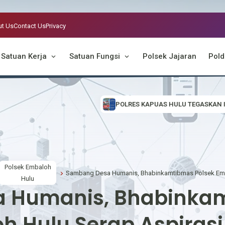
t Us
Contact Us
Privacy
Satuan Kerja
Satuan Fungsi
Polsek Jajaran
Pold
POLRES KAPUAS HULU TEGASKAN ISU PENILANGAN DAN CE
Polsek Embaloh
Hulu
 Humanis, Bhabinkam
h Hulu Serap Aspiras