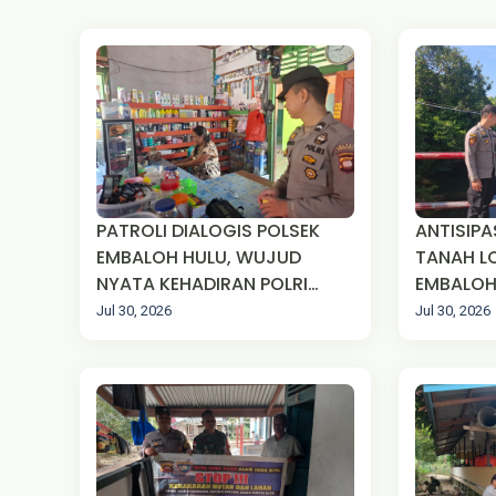
PATROLI DIALOGIS POLSEK
ANTISIPA
EMBALOH HULU, WUJUD
TANAH L
NYATA KEHADIRAN POLRI
EMBALOH
JAGA KEAMANAN
MONITOR
Jul 30, 2026
Jul 30, 2026
MASYARAKAT
SUNGAI