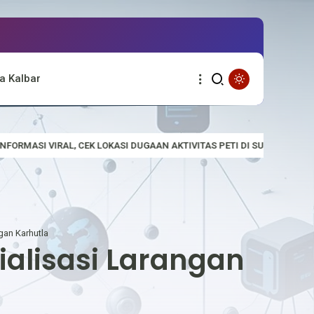
a Kalbar
I DUGAAN AKTIVITAS PETI DI SUNGAI EMPALAK
Polsek Empanang 
gan Karhutla
ialisasi Larangan