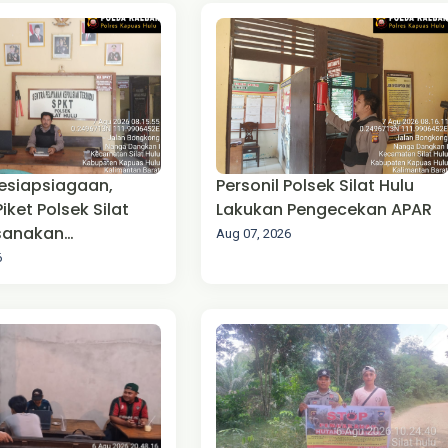
esiapsiagaan,
Personil Polsek Silat Hulu
Piket Polsek Silat
Lakukan Pengecekan APAR
ksanakan
Aug 07, 2026
anan Mako
6