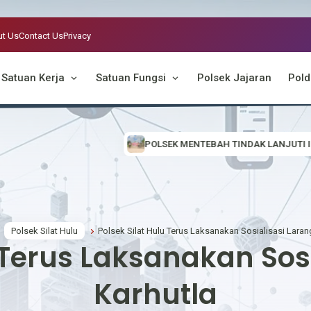
t Us
Contact Us
Privacy
Satuan Kerja
Satuan Fungsi
Polsek Jajaran
Pold
POLSEK MENTEBAH TINDAK LANJUTI INFORMASI VIRAL, CEK LOKAS
Polsek Silat Hulu
Polsek Silat Hulu Terus Laksanakan Sosialisasi Laran
u Terus Laksanakan Sos
Karhutla