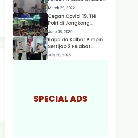
Hulu Gencar Lakukan
March 29, 2022
Pengecekan Oksigen
Cegah Covid-19, TNI-
Polri di Jongkong
Himbau Masyarakat
June 03, 2020
Jangan Kumpul Hinga
Kapolda Kalbar Pimpin
Larut Malam.
Sertijab 2 Pejabat
Utama dan 7 Kapolres,
July 28, 2026
AKBP Wisnu Perdana
Putra Resmi Jabat
Kapolres Kapuas Hulu
SPECIAL ADS