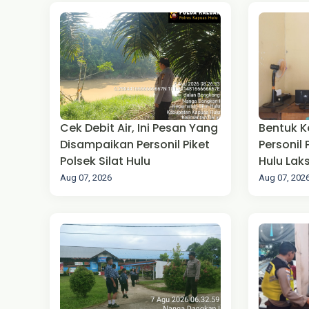
Cek Debit Air, Ini Pesan Yang
Bentuk K
Disampaikan Personil Piket
Personil 
Polsek Silat Hulu
Hulu La
Pengam
Aug 07, 2026
Aug 07, 202