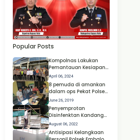
Popular Posts
Kompolnas Lakukan
Pemantauan Kesiapan
Operasi Ketupat 2024 di
April 06, 2024
Polda Jatim Bersama
8 pemuda di amankan
Kapolri dan Menteri
dalam ops Pekat Polsek
Perhubungan
Jongkong
June 26, 2019
Penyemprotan
Disinfenktan Kandang
Ternak Kambing warga
August 06, 2022
Oleh Satgas Ops Aman
Antisipasi Kelangkaan
Nusa II Polda Kalbar*
Personil Polsek Embaloh