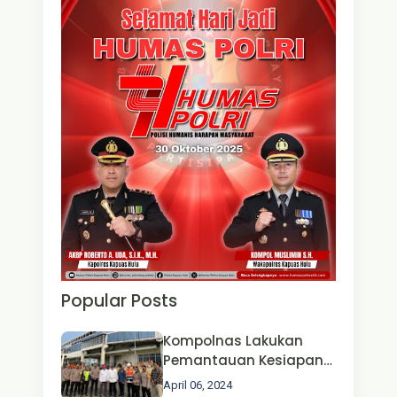
Popular Posts
Kompolnas Lakukan
Pemantauan Kesiapan
Operasi Ketupat 2024 di
April 06, 2024