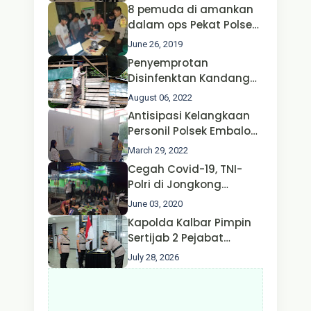
Polda Jatim Bersama
8 pemuda di amankan
Kapolri dan Menteri
dalam ops Pekat Polsek
Perhubungan
Jongkong
June 26, 2019
Penyemprotan
Disinfenktan Kandang
Ternak Kambing warga
August 06, 2022
Oleh Satgas Ops Aman
Antisipasi Kelangkaan
Nusa II Polda Kalbar*
Personil Polsek Embaloh
Hulu Gencar Lakukan
March 29, 2022
Pengecekan Oksigen
Cegah Covid-19, TNI-
Polri di Jongkong
Himbau Masyarakat
June 03, 2020
Jangan Kumpul Hinga
Kapolda Kalbar Pimpin
Larut Malam.
Sertijab 2 Pejabat
Utama dan 7 Kapolres,
July 28, 2026
AKBP Wisnu Perdana
Putra Resmi Jabat
Kapolres Kapuas Hulu