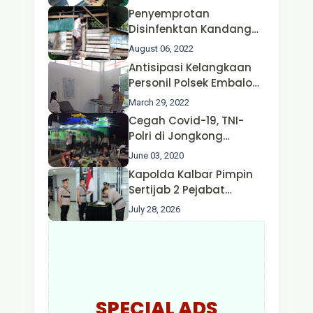
Penyemprotan
Disinfenktan Kandang
Ternak Kambing warga
August 06, 2022
Oleh Satgas Ops Aman
Antisipasi Kelangkaan
Nusa II Polda Kalbar*
Personil Polsek Embaloh
Hulu Gencar Lakukan
March 29, 2022
Pengecekan Oksigen
Cegah Covid-19, TNI-
Polri di Jongkong
Himbau Masyarakat
June 03, 2020
Jangan Kumpul Hinga
Kapolda Kalbar Pimpin
Larut Malam.
Sertijab 2 Pejabat
Utama dan 7 Kapolres,
July 28, 2026
AKBP Wisnu Perdana
Putra Resmi Jabat
Kapolres Kapuas Hulu
SPECIAL ADS