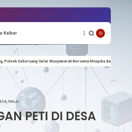
a Kalbar
awarah Bersama Muspika dan Pemerintah Desa
MERIAHKAN HUT RI
POLSEK MENTEBAH SOSIALISASI LARANGAN PETI DI DESA TANJUNG INTAN
AN PETI DI DESA