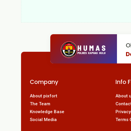
O
D
Company
Info 
About pixfort
About 
The Team
Contac
Knowledge Base
Privacy
Social Media
Terms 