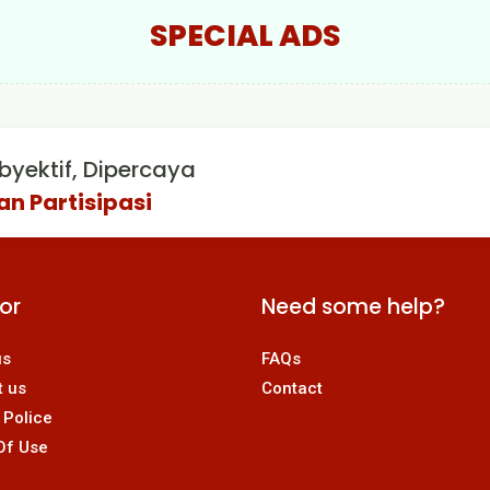
SPECIAL ADS
byektif, Dipercaya
an Partisipasi
For
Need some help?
us
FAQs
t us
Contact
 Police
Of Use