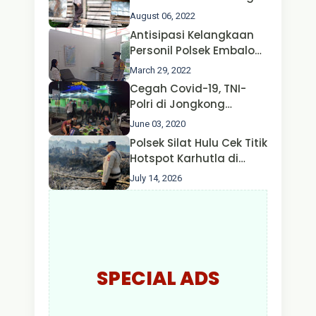
Ternak Kambing warga
August 06, 2022
Oleh Satgas Ops Aman
Antisipasi Kelangkaan
Nusa II Polda Kalbar*
Personil Polsek Embaloh
Hulu Gencar Lakukan
March 29, 2022
Pengecekan Oksigen
Cegah Covid-19, TNI-
Polri di Jongkong
Himbau Masyarakat
June 03, 2020
Jangan Kumpul Hinga
Polsek Silat Hulu Cek Titik
Larut Malam.
Hotspot Karhutla di
Desa Nanga Dangkan,
July 14, 2026
Api Ditemukan Sudah
Padam
SPECIAL ADS