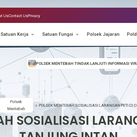
t Us
Contact Us
Privacy
Satuan Kerja
Satuan Fungsi
Polsek Jajaran
Pold
NTEBAH TINDAK LANJUTI INFORMASI VIRAL, CEK LOKASI DUGAAN AKTIV
Polsek
Mentebah
H SOSIALISASI LARANG
TANJUNG INTAN