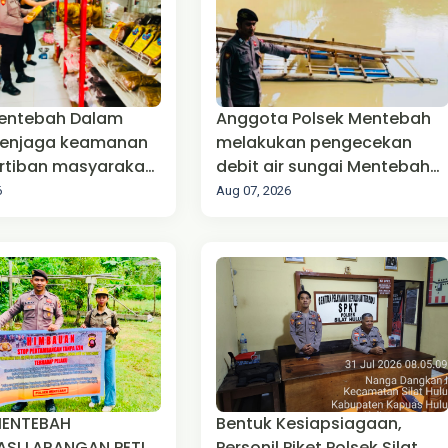
Mentebah Dalam
Anggota Polsek Mentebah
enjaga keamanan
melakukan pengecekan
rtiban masyarakat
debit air sungai Mentebah
tibmas)
Kecamatan Mentebah
6
Aug 07, 2026
MENTEBAH
Bentuk Kesiapsiagaan,
ASI LARANGAN PETI
Personil Piket Polsek Silat