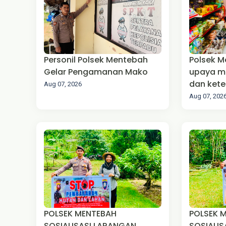
‎Personil Polsek Mentebah
Polsek 
Gelar Pengamanan Mako
upaya m
dan kete
Aug 07, 2026
(Harkam
Aug 07, 202
‎POLSEK MENTEBAH
POLSEK 
SOSIALISASI LARANGAN
SOSIALIS