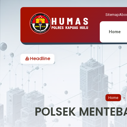
Sitemap
Abou
Home
Headline
POLSEK ME
Home
POLSEK MENTEBA