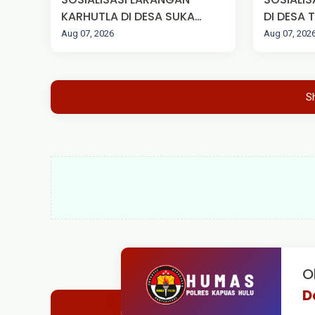
KARHUTLA DI DESA SUKA
DI DESA
MAJU
Aug 07, 2026
Aug 07, 202
S
O
D