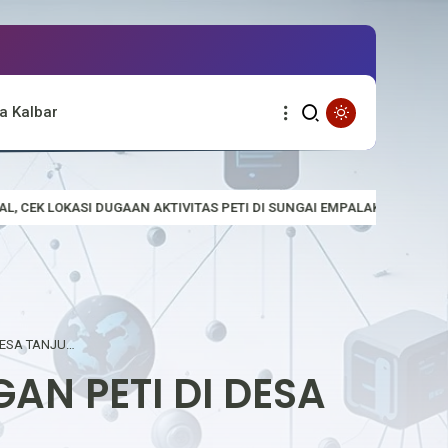
a Kalbar
ITAS PETI DI SUNGAI EMPALAK
Polsek Empanang Bagikan Bendera
POLSEK MENTEBAH SOSIALISASI LARANGAN PETI DI DESA TANJUNG INTAN
AN PETI DI DESA