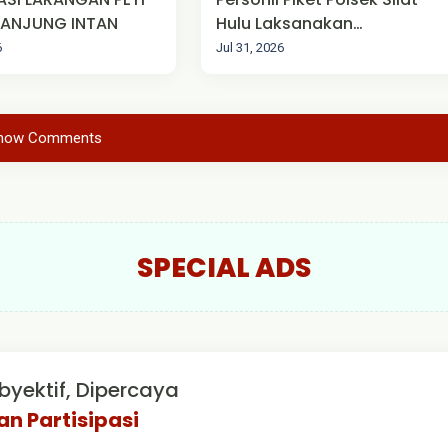
 TANJUNG INTAN
Hulu Laksanakan
Pengamanan Mako
6
Jul 31, 2026
how Comments
SPECIAL ADS
byektif, Dipercaya
an Partisipasi