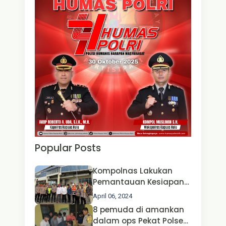
Popular Posts
Kompolnas Lakukan
Pemantauan Kesiapan
Operasi Ketupat 2024 di
April 06, 2024
Polda Jatim Bersama
8 pemuda di amankan
Kapolri dan Menteri
dalam ops Pekat Polsek