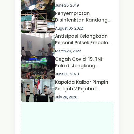
Perhubungan
Jongkong
June 26, 2019
Penyemprotan
Disinfenktan Kandang
Ternak Kambing warga
August 06, 2022
Oleh Satgas Ops Aman
Antisipasi Kelangkaan
Nusa II Polda Kalbar*
Personil Polsek Embaloh
Hulu Gencar Lakukan
March 29, 2022
Pengecekan Oksigen
Cegah Covid-19, TNI-
Polri di Jongkong
Himbau Masyarakat
June 03, 2020
Jangan Kumpul Hinga
Kapolda Kalbar Pimpin
Larut Malam.
Sertijab 2 Pejabat
Utama dan 7 Kapolres,
July 28, 2026
AKBP Wisnu Perdana
Putra Resmi Jabat
Kapolres Kapuas Hulu